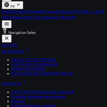
language
expand_more
FR
English
Español
Português
Français
Deutsch
Русский
العربية
日
本語
Italiano
Polski
ไทย
Indonesia
Tiếng Việt
menu
flashlight_on
Navigation Saike
close
ACCUEIL
expand_more
ENTREPRISE
PROFIL DE L'ENTREPRISE
CERTIFICAT D'HONNEUR
MARCHÉS PHARES
POLITIQUE DE CONFIDENTIALITÉ
expand_more
PRODUITS
UNITÉ DE FILTRE DE VENTILATEUR
Contrôle climatique des armoires
Borniers
Système de barres omnibus