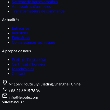
Système de barres omnibus
Accessoires d'armoires
Transformateurs de commande
Actualités
Entreprise
Industriel
Exposition
Connaissances techniques
À propos de nous
Profil de l'entreprise
Certificat d'honneur
Marchés clés
Contact
location_on
N°1569, route Siyi, Jiading, Shanghai, Chine
call
+86 21 6915 7636
mail
info@leipole.com
Suivez-nous :