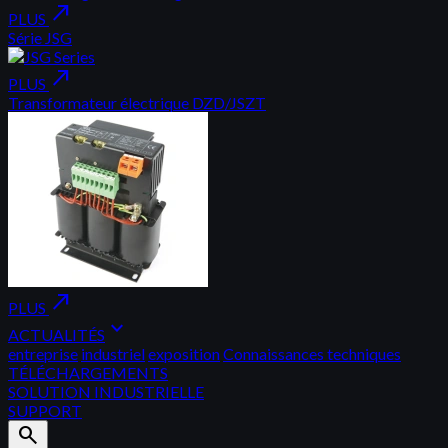
north_east
PLUS
Série JSG
north_east
PLUS
Transformateur électrique DZD/JSZT
north_east
PLUS
expand_more
ACTUALITÉS
entreprise
industriel
exposition
Connaissances techniques
TÉLÉCHARGEMENTS
SOLUTION INDUSTRIELLE
SUPPORT
search