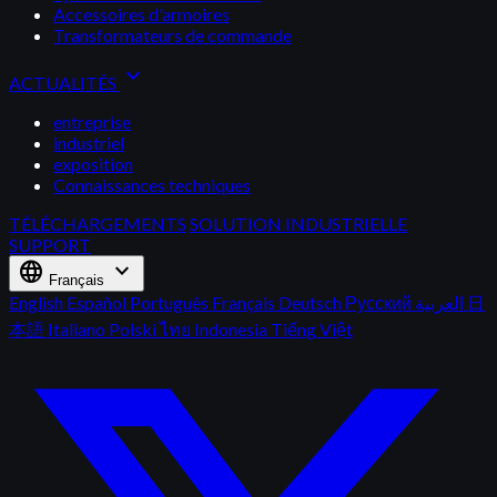
Accessoires d'armoires
Transformateurs de commande
expand_more
ACTUALITÉS
entreprise
industriel
exposition
Connaissances techniques
TÉLÉCHARGEMENTS
SOLUTION INDUSTRIELLE
SUPPORT
language
expand_more
Français
English
Español
Português
Français
Deutsch
Русский
العربية
日
本語
Italiano
Polski
ไทย
Indonesia
Tiếng Việt