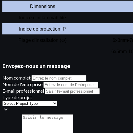
Dimensions
Indice d'inflammabilité
Indice de protection IP
Plage d'installation (⊘)
6x3mm-
6x5mm-1
Envoyez-nous un message
Nom complet
Nom de l'entreprise
E-mail professionnel
Type de projet
expand_more