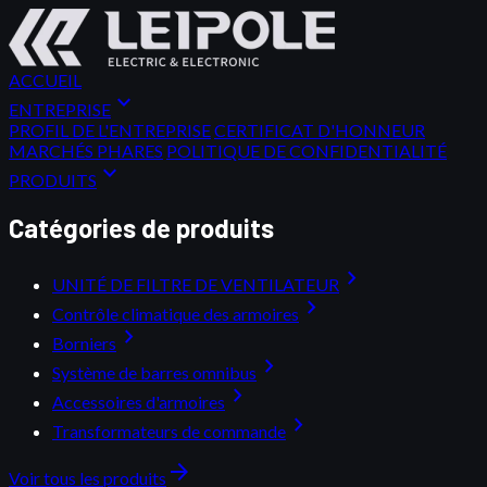
ACCUEIL
expand_more
ENTREPRISE
PROFIL DE L'ENTREPRISE
CERTIFICAT D'HONNEUR
MARCHÉS PHARES
POLITIQUE DE CONFIDENTIALITÉ
expand_more
PRODUITS
Catégories de produits
chevron_right
UNITÉ DE FILTRE DE VENTILATEUR
chevron_right
Contrôle climatique des armoires
chevron_right
Borniers
chevron_right
Système de barres omnibus
chevron_right
Accessoires d'armoires
chevron_right
Transformateurs de commande
arrow_forward
Voir tous les produits