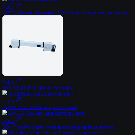
north_east
PLUS
LZ5013 Lampe d'armoire LED efficace et économe en énergie
north_east
PLUS
Série LZ-4138 Éclairage d'armoire
north_east
PLUS
LS-4315 Câble d'éclairage d'armoire
north_east
PLUS
DBK Transformateur monophasé de grande puissance