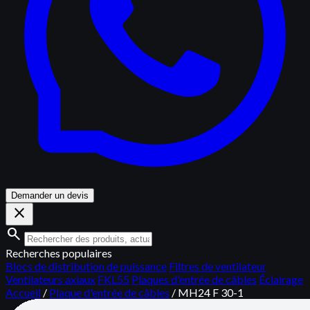
Demander un devis
close
search
Recherches populaires
Blocs de distribution de puissance
Filtres de ventilateur
Ventilateurs axiaux
FKL55
Plaques d'entrée de câbles
Éclairage
Accueil
/
Plaque d'entrée de câbles
/
MH24 F 30-1