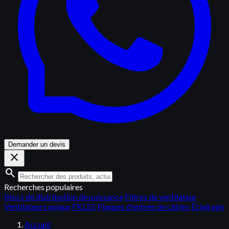
Demander un devis
close
search
Recherches populaires
Blocs de distribution de puissance
Filtres de ventilateur
Ventilateurs axiaux
FKL55
Plaques d'entrée de câbles
Éclairage
Accueil