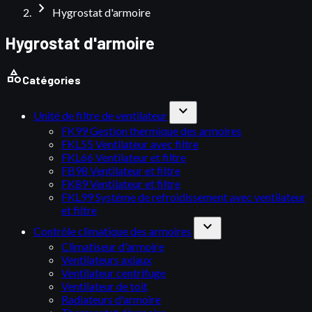
chevron_right
Hygrostat d'armoire
Hygrostat d'armoire
category
Catégories
expand_more
Unité de filtre de ventilateur
FK99 Gestion thermique des armoires
FKL55 Ventilateur avec filtre
FKL66 Ventilateur et filtre
FB98 Ventilateur et filtre
FK89 Ventilateur et filtre
FKL99 Système de refroidissement avec ventilateur
et filtre
expand_more
Contrôle climatique des armoires
Climatiseur d'armoire
Ventilateurs axiaux
Ventilateur centrifuge
Ventilateur de toit
Radiateurs d'armoire