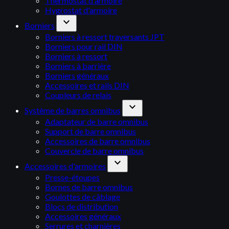
Thermostat d'armoire
Hygrostat d'armoire
expand_more
Borniers
Borniers à ressort traversants JPT
Borniers pour rail DIN
Borniers à ressort
Borniers à barrière
Borniers généraux
Accessoires et rails DIN
Coupleurs de relais
expand_more
Système de barres omnibus
Adaptateur de barre omnibus
Support de barre omnibus
Accessoires de barre omnibus
Couvercle de barre omnibus
expand_more
Accessoires d'armoires
Presse-étoupes
Bornes de barre omnibus
Goulottes de câblage
Blocs de distribution
Accessoires généraux
Serrures et charnières