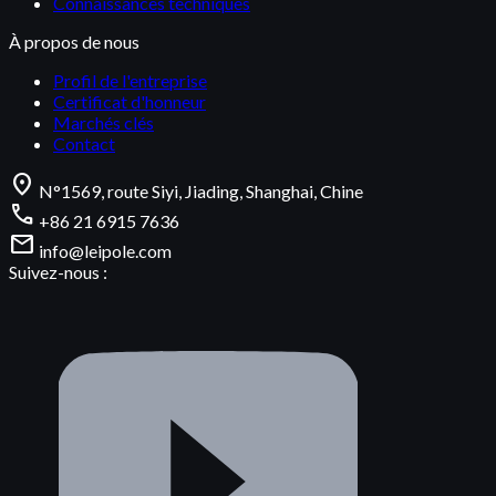
Connaissances techniques
À propos de nous
Profil de l'entreprise
Certificat d'honneur
Marchés clés
Contact
location_on
N°1569, route Siyi, Jiading, Shanghai, Chine
call
+86 21 6915 7636
mail
info@leipole.com
Suivez-nous :