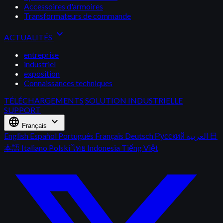
Accessoires d'armoires
Transformateurs de commande
expand_more
ACTUALITÉS
entreprise
industriel
exposition
Connaissances techniques
TÉLÉCHARGEMENTS
SOLUTION INDUSTRIELLE
SUPPORT
language
expand_more
Français
English
Español
Português
Français
Deutsch
Русский
العربية
日
本語
Italiano
Polski
ไทย
Indonesia
Tiếng Việt