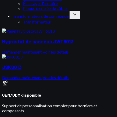
Éclairage d'armoire
Plaque d'entrée de câbles
expand_more
Transformateurs de commande
Transformateur
Hygrostat de panneau JWT6013
Demander maintenant
Voir les détails
JSK0013
Demander maintenant
Voir les détails
precision_manufacturing
OEM/ODM disponible
Support de personnalisation complet pour borniers et
composants