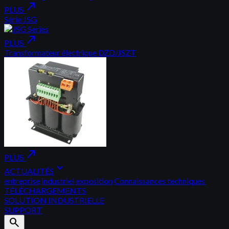
north_east
PLUS
Série JSG
north_east
PLUS
Transformateur électrique DZD/JSZT
north_east
PLUS
expand_more
ACTUALITÉS
entreprise
industriel
exposition
Connaissances techniques
TÉLÉCHARGEMENTS
SOLUTION INDUSTRIELLE
SUPPORT
search