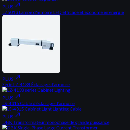
north_east
PLUS
LZ5013 Lampe d'armoire LED efficace et économe en énergie
north_east
PLUS
Série LZ-4138 Éclairage d'armoire
north_east
PLUS
LS-4315 Câble d'éclairage d'armoire
north_east
PLUS
DBK Transformateur monophasé de grande puissance