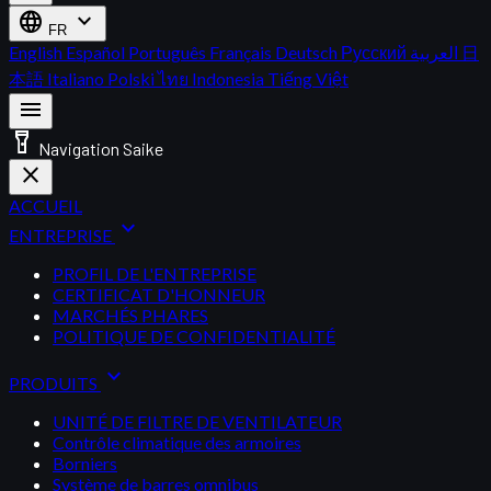
language
expand_more
FR
English
Español
Português
Français
Deutsch
Русский
العربية
日
本語
Italiano
Polski
ไทย
Indonesia
Tiếng Việt
menu
flashlight_on
Navigation Saike
close
ACCUEIL
expand_more
ENTREPRISE
PROFIL DE L'ENTREPRISE
CERTIFICAT D'HONNEUR
MARCHÉS PHARES
POLITIQUE DE CONFIDENTIALITÉ
expand_more
PRODUITS
UNITÉ DE FILTRE DE VENTILATEUR
Contrôle climatique des armoires
Borniers
Système de barres omnibus