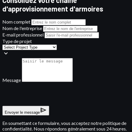
Consolidez votre chaîne
d'approvisionnement d'armoires
Nom complet
Nom de l'entreprise
E-mail professionnel
Type de projet
expand_more
Message
send
Envoyer le message
En soumettant ce formulaire, vous acceptez notre politique de
confidentialité. Nous répondons généralement sous 24 heures.