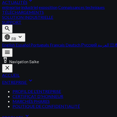
expand_more
ACTUALITÉS
entreprise
industriel
exposition
Connaissances techniques
TÉLÉCHARGEMENTS
SOLUTION INDUSTRIELLE
SUPPORT
search
language
expand_more
FR
English
Español
Português
Français
Deutsch
Русский
العربية
日
menu
flashlight_on
Navigation Saike
close
ACCUEIL
expand_more
ENTREPRISE
PROFIL DE L'ENTREPRISE
CERTIFICAT D'HONNEUR
MARCHÉS PHARES
POLITIQUE DE CONFIDENTIALITÉ
expand_more