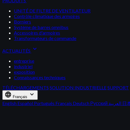
PRODUITS
UNITÉ DE FILTRE DE VENTILATEUR
Contrôle climatique des armoires
Borniers
Système de barres omnibus
Accessoires d'armoires
Transformateurs de commande
expand_more
ACTUALITÉS
entreprise
industriel
exposition
Connaissances techniques
TÉLÉCHARGEMENTS
SOLUTION INDUSTRIELLE
SUPPORT
language
expand_more
Français
English
Español
Português
Français
Deutsch
Русский
العربية
日