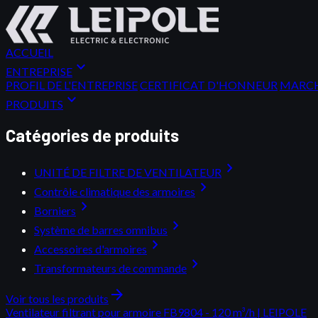
ACCUEIL
expand_more
ENTREPRISE
PROFIL DE L'ENTREPRISE
CERTIFICAT D'HONNEUR
MARCH
expand_more
PRODUITS
Catégories de produits
chevron_right
UNITÉ DE FILTRE DE VENTILATEUR
chevron_right
Contrôle climatique des armoires
chevron_right
Borniers
chevron_right
Système de barres omnibus
chevron_right
Accessoires d'armoires
chevron_right
Transformateurs de commande
arrow_forward
Voir tous les produits
Ventilateur filtrant pour armoire FB9804 - 120 m³/h | LEIPOLE