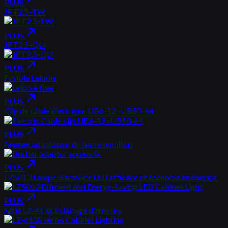
PLUS
JPT2.5-TW
north_east
PLUS
JPT2.5-QU
north_east
PLUS
Fusible Leipole
north_east
PLUS
Clip de câble électrique UB6-12~UB50-64
north_east
PLUS
Annexe adaptateur de barre omnibus
north_east
PLUS
LZ5013 Lampe d'armoire LED efficace et économe en énergie
north_east
PLUS
Série LZ-4138 Éclairage d'armoire